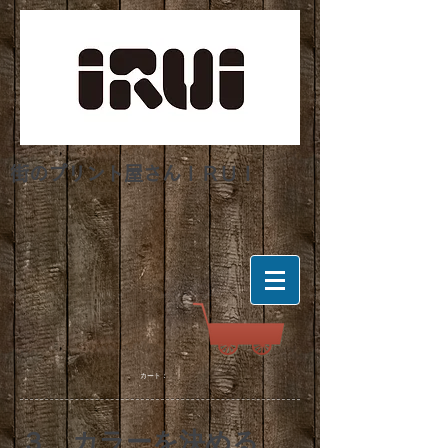
街のプリント屋さんＩＲＵＩ
カート：
カラーを決める
３、